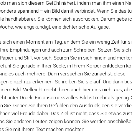
er ob man sich diesem Gefühl nähert, indem man ihm einen N
onders spannend – ein Bild damit verbindet. Wenn Sie das t
hle handhabbarer. Sie können sich ausdrücken. Darum gebe ic
Woche, wie angekündigt, eine dichterische Aufgabe.
 sich einen Moment am Tag, an dem Sie ein wenig Zeit für si
 Ihre Empfindungen und auch zum Schreiben. Setzen Sie sich
 Papier und Stift vor sich. Spüren Sie in sich hinein und merken
fühl Sie gerade in Ihrer Seele, in Ihrem Körper entdecken k
 sind es auch mehrere. Dann versuchen Sie zunächst, diese
en einzeln zu erkennen. Schreiben Sie sie auf. Und dann be
einem Bild. Vielleicht reicht Ihnen auch hier eins nicht aus, ab
icht unter Druck. Ein ausdrucksvolles Bild ist mehr als genug.
en Sie. Geben Sie Ihren Gefühlen den Ausdruck, den sie verdie
nen viel Freude dabei. Das Ziel ist nicht, dass Sie etwas zus
as Sie anderen Leuten zeigen können. Sie werden anschließe
as Sie mit Ihrem Text machen möchten.