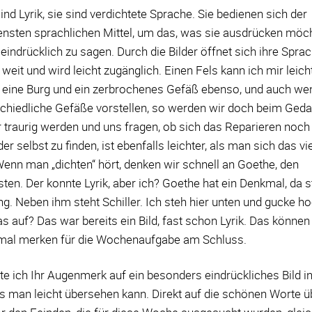
nd Lyrik, sie sind verdichtete Sprache. Sie bedienen sich der
ensten sprachlichen Mittel, um das, was sie ausdrücken möc
eindrücklich zu sagen. Durch die Bilder öffnet sich ihre Spra
eit und wird leicht zugänglich. Einen Fels kann ich mir leich
, eine Burg und ein zerbrochenes Gefäß ebenso, und auch we
schiedliche Gefäße vorstellen, so werden wir doch beim Ged
 traurig werden und uns fragen, ob sich das Reparieren noch 
er selbst zu finden, ist ebenfalls leichter, als man sich das vie
 Wenn man „dichten“ hört, denken wir schnell an Goethe, den
sten. Der konnte Lyrik, aber ich? Goethe hat ein Denkmal, da s
ng. Neben ihm steht Schiller. Ich steh hier unten und gucke hoc
s auf? Das war bereits ein Bild, fast schon Lyrik. Das können
mal merken für die Wochenaufgabe am Schluss.
 ich Ihr Augenmerk auf ein besonders eindrückliches Bild i
as man leicht übersehen kann. Direkt auf die schönen Worte ü