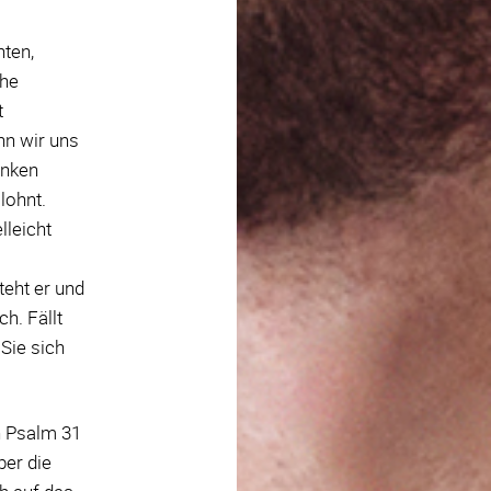
hten,
che
t
nn wir uns
anken
lohnt.
lleicht
teht er und
h. Fällt
 Sie sich
n Psalm 31
ber die