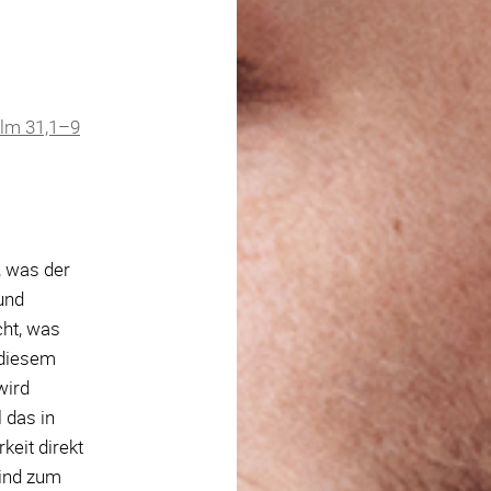
alm 31,1–9
t, was der
und
ht, was
 diesem
wird
l das in
keit direkt
sind zum