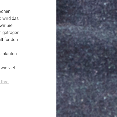
Wochen
d wird das
wir Sie
en getragen
t für den
einläuten
wie viel
 Ihre