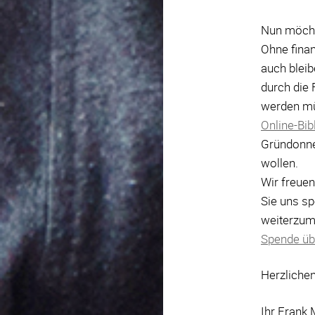
Nun möcht
Ohne finan
auch bleib
durch die 
werden müs
Online-Bib
Gründonner
wollen.
Wir freuen
Sie uns sp
weiterzum
Spende üb
Herzliche
Ihr Frank 