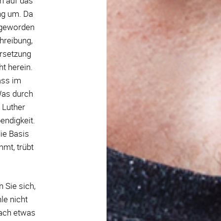
h auf das
ng um. Da
e geworden
hreibung,
ersetzung
ht herein.
ass im
Was durch
 Luther
endigkeit.
die Basis
mmt, trübt
 Sie sich,
le nicht
fach etwas