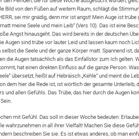
r den Feinden, die für diese Woche ausgesucht wurden, gleic
le Bild von den Füßen auf weitem Raum, schlägt die Stimmu
„HERR, sei mir gnädig, denn mir ist angst! Mein Auge ist trüb
matt meine Seele und mein Leib“ (Vers 10). Das ist eine Besc
loße Angst hinausgeht. Das wird bereits in der deutschen Üb
Die Augen sind trübe vor lauter Leid und lassen kaum noch Lic
selbst die Seele und der ganze Körper matt. Spannend ist, d
n die Augen tatsächlich als das Einfallstor zum Ich gelten. 
kommt, hat einen direkten Einfluss auf die ganze Person. Was
Seele“ übersetzt, heißt auf Hebräisch „Kehle“ und meint die Leb
von dem hier die Rede ist, ist wörtlich der gesamte Unterleib, 
s und allen Gefühls. Das Trübe, das hier durch die Augen ko
Sein.
hen mit Gefühl. Das soll in dieser Woche bedeuten: Erlauben
le wahrzunehmen in all ihrer Vielfalt! Machen Sie diese Gefüh
ondern beschreiben Sie sie. Es ist etwas anderes, ob man ein