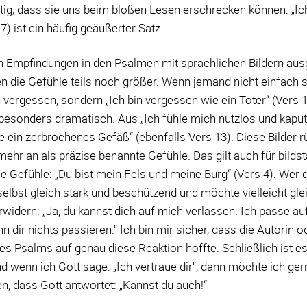
ftig, dass sie uns beim bloßen Lesen erschrecken können: „I
 7) ist ein häufig geäußerter Satz.
n Empfindungen in den Psalmen mit sprachlichen Bildern aus
 die Gefühle teils noch größer. Wenn jemand nicht einfach s
 vergessen, sondern „Ich bin vergessen wie ein Toter“ (Vers 1
 besonders dramatisch. Aus „Ich fühle mich nutzlos und kaput
ie ein zerbrochenes Gefäß“ (ebenfalls Vers 13). Diese Bilder r
ehr an als präzise benannte Gefühle. Das gilt auch für bilds
Gefühle: „Du bist mein Fels und meine Burg“ (Vers 4). Wer d
 selbst gleich stark und beschützend und möchte vielleicht gle
rwidern: „Ja, du kannst dich auf mich verlassen. Ich passe auf
nn dir nichts passieren.“ Ich bin mir sicher, dass die Autorin o
es Psalms auf genau diese Reaktion hoffte. Schließlich ist e
nd wenn ich Gott sage: „Ich vertraue dir“, dann möchte ich ge
n, dass Gott antwortet: „Kannst du auch!“