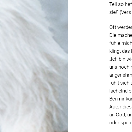
Teil so he
sie!“ (Vers
Oft werde
Die machen
fühle mich
klingt das
„Ich bin w
uns noch m
angenehme 
fühlt sich
lächelnd e
Bei mir ka
Autor dies
an Gott, u
oder spüre