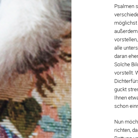
Psalmen si
verschied
möglichst 
außerdem w
vorstellen
alle unter
daran eher
Solche Bild
vorstellt.
Dichterfür
guckt stre
Ihnen etwa
schon ein
Nun möchte
richten, d