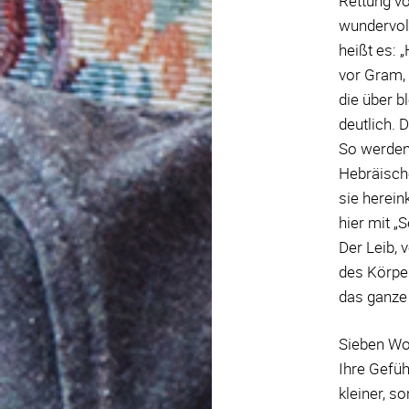
Rettung vo
wundervol
heißt es: 
vor Gram, 
die über b
deutlich. 
So werden 
Hebräische
sie herein
hier mit „
Der Leib, 
des Körper
das ganze 
Sieben Woc
Ihre Gefüh
kleiner, s