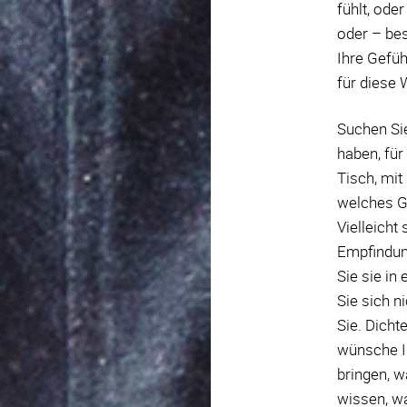
fühlt, od
oder – bes
Ihre Gefü
für diese 
Suchen Sie
haben, für
Tisch, mit
welches Ge
Vielleicht
Empfindung
Sie sie in 
Sie sich n
Sie. Dicht
wünsche Ih
bringen, w
wissen, w