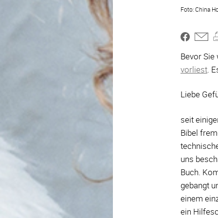
China H
Bevor Sie 
vorliest
. E
Liebe Gefü
seit einig
Bibel frem
technisch
uns beschä
Buch. Komp
gebangt un
einem einz
ein Hilfes