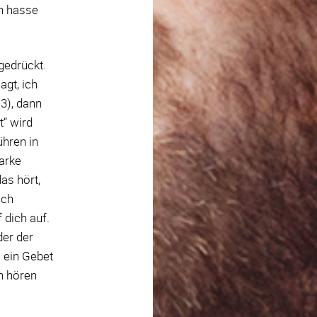
ch hasse
gedrückt.
agt, ich
3), dann
t“ wird
ühren in
tarke
as hört,
ich
 dich auf.
der der
s ein Gebet
rn hören